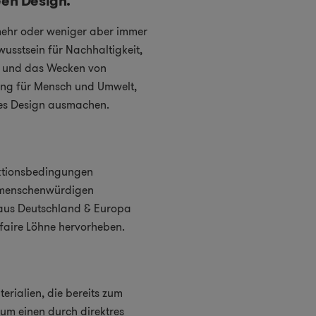
een Design.
 mehr oder weniger aber immer
usstsein für Nachhaltigkeit,
en und das Wecken von
ng für Mensch und Umwelt,
ges Design ausmachen.
duktionsbedingungen
r menschenwürdigen
 aus Deutschland & Europa
faire Löhne hervorheben.
erialien, die bereits zum
um einen durch direktres