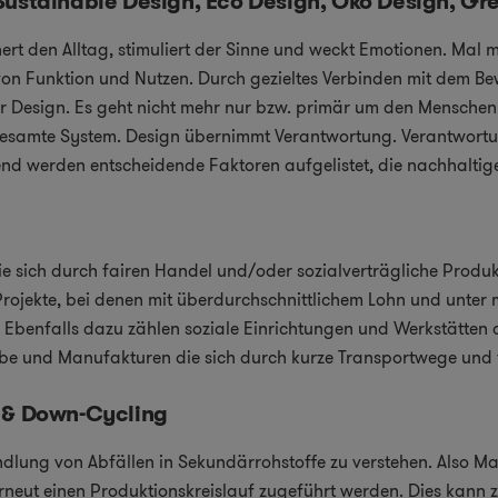
Sustainable Design, Eco Design, Öko Design, Gr
nert den Alltag, stimuliert der Sinne und weckt Emotionen. Mal
on Funktion und Nutzen. Durch gezieltes Verbinden mit dem Bew
 für Design. Es geht nicht mehr nur bzw. primär um den Mensch
esamte System. Design übernimmt Verantwortung. Verantwortu
nd werden entscheidende Faktoren aufgelistet, die nachhalti
 die sich durch fairen Handel und/oder sozialverträgliche Pro
 Projekte, bei denen mit überdurchschnittlichem Lohn und unte
 Ebenfalls dazu zählen soziale Einrichtungen und Werkstätten
be und Manufakturen die sich durch kurze Transportwege und 
 & Down-Cycling
dlung von Abfällen in Sekundärrohstoffe zu verstehen. Also Mat
neut einen Produktionskreislauf zugeführt werden. Dies kann z