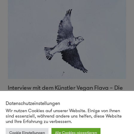
Interview mit dem Künstler Vegan Flava – Die
Symbiose von Natur, Kunst und Aktivismus
Datenschutzeinstellungen
Bekannt für seine markante Kombination von Pflanzen-
Wir nutzen Cookies auf unserer Website. Einige von ihnen
sind essenziell, während andere uns helfen, diese Website
und Tierdarstellungen, die die Dringlichkeit
und Ihre Erfahrung zu verbessern.
ökologischer Themen veranschaulichen, enthüllt der
schwedische Street-Art-Künstler Vegan Flava in diesem
Cookie Einstellungen
Alle Cookies akzeptieren