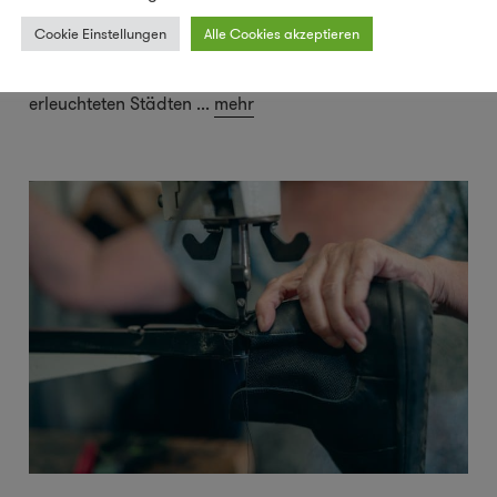
regenerativer Zustand mehr, sondern für viele zu einer
Cookie Einstellungen
Alle Cookies akzeptieren
existenziellen Lebensfrage geworden. Zwischen
Reizüberflutung, Bildschirmlicht und künstlich
erleuchteten Städten
...
mehr