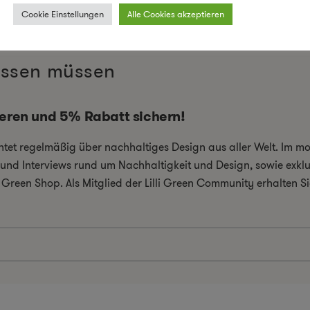
Cookie Einstellungen
Alle Cookies akzeptieren
wissen müssen
ieren und 5% Rabatt sichern!
chtet regelmäßig über nachhaltiges Design aus aller Welt. Im 
el und Interviews rund um Nachhaltigkeit und Design, sowie exkl
i Green Shop. Als Mitglied der Lilli Green Community erhalten