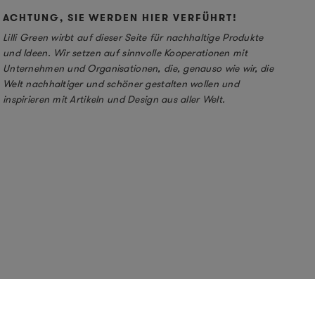
ACHTUNG, SIE WERDEN HIER VERFÜHRT!
Lilli Green wirbt auf dieser Seite für nachhaltige Produkte
und Ideen. Wir setzen auf sinnvolle Kooperationen mit
Unternehmen und Organisationen, die, genauso wie wir, die
Welt nachhaltiger und schöner gestalten wollen und
inspirieren mit Artikeln und Design aus aller Welt.