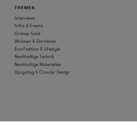
THEMEN
Interviews
Infos & Events
Grünes Geld
Wohnen & Einrichten
Eco-Fashion & Lifestyle
Nachhaltige Technik
Nachhaltige Materialien
Upcycling & Circular Design