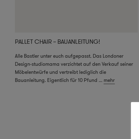
PALLET CHAIR – BAUANLEITUNG!
Alle Bastler unter euch aufgepasst. Das Londoner
Design-studiomama verzichtet auf den Verkauf seiner
Möbelentwürfe und vertreibt lediglich die
Bauanleitung. Eigentlich für 10 Pfund
...
mehr