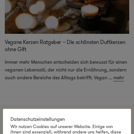
Vegane Kerzen Ratgeber – Die schönsten Duftkerzen
ohne Gift
Immer mehr Menschen entscheiden sich bewusst für einen
veganen Lebensstil, der nicht nur die Ernährung, sondern
auch andere Bereiche des Alltags betrifft. Vegan
...
mehr
Datenschutzeinstellungen
Alles, was Sie wissen müssen
Wir nutzen Cookies auf unserer Website. Einige von
ihnen sind essenziell, während andere uns helfen, diese