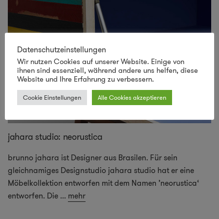
Datenschutzeinstellungen
Wir nutzen Cookies auf unserer Website. Einige von
ihnen sind essenziell, während andere uns helfen, diese
Website und Ihre Erfahrung zu verbessern.
Cookie Einstellungen
Alle Cookies akzeptieren
jahara studio: neorustica
brunno jahara ist Designer aus Brasilen. Für sein
gleichnamiges Designstudio jahara studio hat er eine
Möbelkollektion entworfen mit dem Namen ’neorustica‘
entworfen. Die
...
mehr