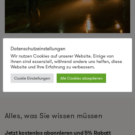
GEHT EUCH AUCH EIN LICHT AUF?
Datenschutzeinstellungen
Ob dieser Schirm nun nachhaltig ist oder nicht, darüber
Wir nutzen Cookies auf unserer Website. Einige von
ihnen sind essenziell, während andere uns helfen, diese
lässt sich mit Sicherheit streiten. Doch, dass es sich um
Website und Ihre Erfahrung zu verbessern.
eine großartige Idee handelt,
...
mehr
Cookie Einstellungen
Alle Cookies akzeptieren
Alles, was Sie wissen müssen
Jetzt kostenlos abonnieren und 5% Rabatt