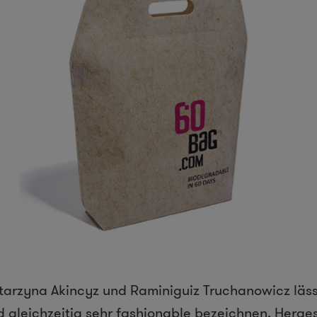
arzyna Akincyz und Raminiguiz Truchanowicz lässt
d gleichzeitig sehr fashionable bezeichnen. Hergest