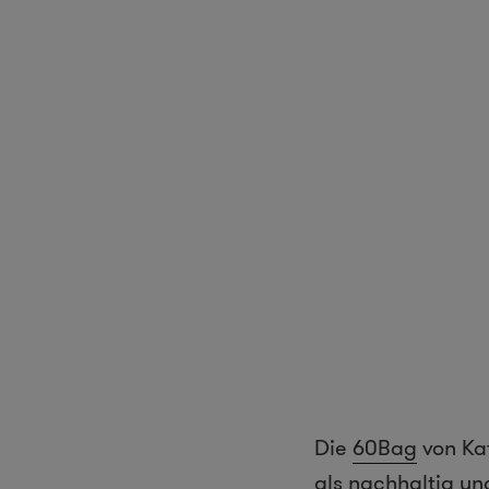
Die
60Bag
von Kat
als nachhaltig un