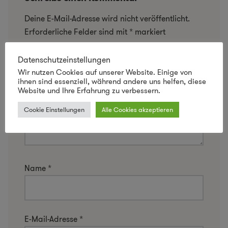
Deine E-Mail-Adresse wird nicht veröffentlicht.
Erforderliche Felder sind mit
*
markiert
Kommentar
*
Datenschutzeinstellungen
Wir nutzen Cookies auf unserer Website. Einige von
ihnen sind essenziell, während andere uns helfen, diese
Website und Ihre Erfahrung zu verbessern.
Cookie Einstellungen
Alle Cookies akzeptieren
Name
*
E-Mail-Adresse
*