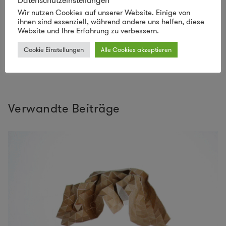
Datenschutzeinstellungen
speichern.
Wir nutzen Cookies auf unserer Website. Einige von
ihnen sind essenziell, während andere uns helfen, diese
Website und Ihre Erfahrung zu verbessern.
Cookie Einstellungen
Alle Cookies akzeptieren
Verwandte Beiträge