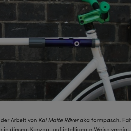
 der Arbeit von
Kai Malte Röver
aka formpasch. Fa
 in diesem Konzept auf intelligente Weise verein