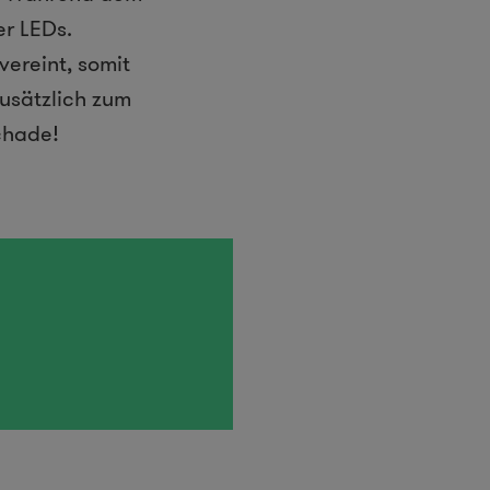
er LEDs.
ereint, somit
usätzlich zum
chade!