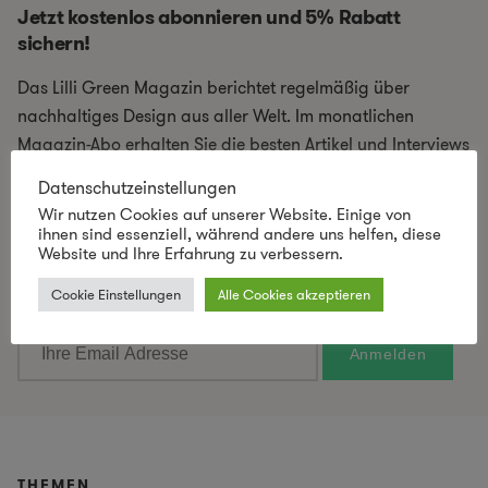
Jetzt kostenlos abonnieren und 5% Rabatt
sichern!
Das Lilli Green Magazin berichtet regelmäßig über
nachhaltiges Design aus aller Welt. Im monatlichen
Magazin-Abo erhalten Sie die besten Artikel und Interviews
rund um Nachhaltigkeit und Design, sowie exklusive
Datenschutzeinstellungen
Neuigkeiten, Angebote und Verlosungen aus dem Lilli
Wir nutzen Cookies auf unserer Website. Einige von
Green Shop. Als Mitglied der Lilli Green Community
ihnen sind essenziell, während andere uns helfen, diese
Website und Ihre Erfahrung zu verbessern.
erhalten Sie außerdem 5% Rabatt auf das reguläre
Shopsortiment!
Cookie Einstellungen
Alle Cookies akzeptieren
THEMEN