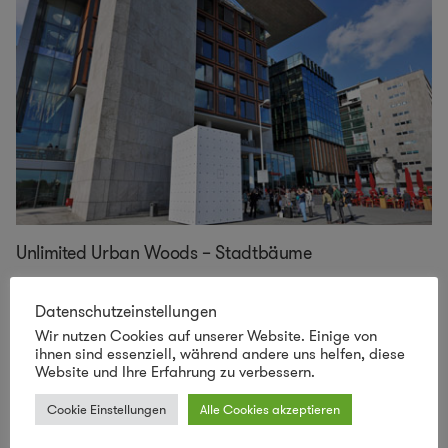
Unlimited Urban Woods – Stadtbäume
Die Bäume in unseren Städten – Ihr Schattenwurf kühlt
Datenschutzeinstellungen
uns, durch die Wasserverdunstung senken sie die
Wir nutzen Cookies auf unserer Website. Einige von
Temperatur der Umgebung, sie produzieren Sauerstoff,
ihnen sind essenziell, während andere uns helfen, diese
filtern
...
mehr
Website und Ihre Erfahrung zu verbessern.
Cookie Einstellungen
Alle Cookies akzeptieren