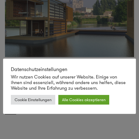
ADREAM Teil 4 – Die Synarchitects planen
Datenschutzeinstellungen
umweltfreundliches Hausboot
Wir nutzen Cookies auf unserer Website. Einige von
ihnen sind essenziell, während andere uns helfen, diese
Kommen wir zum letzten Nachschlag des ADREAM
Website und Ihre Erfahrung zu verbessern.
Festmahls. Einen Gewinner möchte ich euch noch
Cookie Einstellungen
Alle Cookies akzeptieren
vorstellen, ein Beitrag, der mich erst auf den zweiten
...
mehr