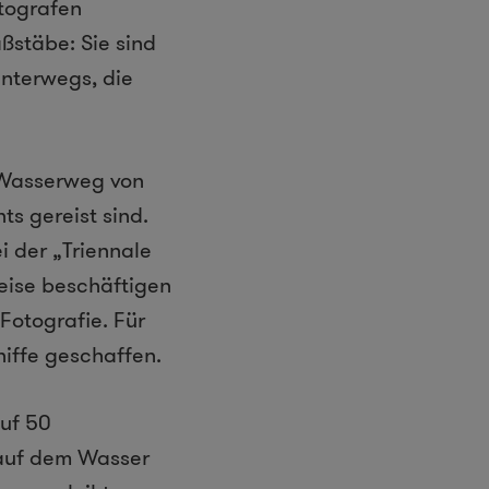
otografen
ßstäbe: Sie sind
nterwegs, die
 Wasserweg von
s gereist sind.
i der „Triennale
eise beschäftigen
Fotografie. Für
hiffe geschaffen.
auf 50
 auf dem Wasser