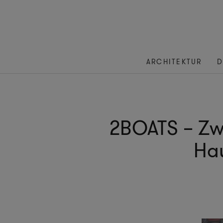
ARCHITEKTUR
D
2BOATS – Zwe
Ha