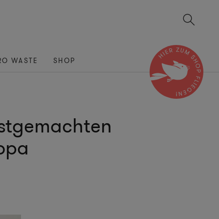
RO WASTE
SHOP
lbstgemachten
opa