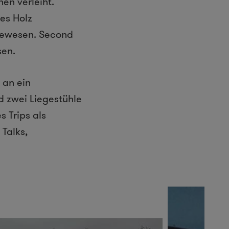
en verleiht.
es Holz
gewesen. Second
sen.
 an ein
 zwei Liegestühle
 Trips als
Talks,