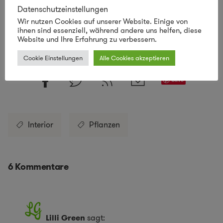
Datenschutzeinstellungen
Lust auf mehr nachhaltiges Design
Wir nutzen Cookies auf unserer Website. Einige von
ihnen sind essenziell, während andere uns helfen, diese
SCHAU VORBEI IM LILLI GREEN SHOP!
Website und Ihre Erfahrung zu verbessern.
Cookie Einstellungen
Alle Cookies akzeptieren
Save
Interior
Pflanzen
6 Kommentare
Lilli Green
sagt: