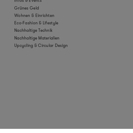
Infos & Events
Grünes Geld
Wohnen & Einrichten
Eco-Fashion & Lifestyle
Nachhaltige Technik
Nachhaltige Materialien
Upcycling & Circular Design