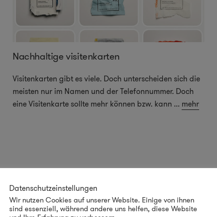
Nachhaltige visitenkarten
Visitenkarten gibt es viele. Doch unterscheiden sich die
meisten nur im Namen und der Telefonnummer. Doch
eine Visitenkarte sollte mehr können bzw. kann
...
mehr
Datenschutzeinstellungen
Wir nutzen Cookies auf unserer Website. Einige von ihnen
sind essenziell, während andere uns helfen, diese Website