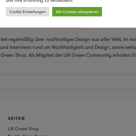
und Ihre Erfahrung zu verbessern.
wissen müssen
Cookie Einstellungen
Alle Cookies akzeptieren
ieren und 5% Rabatt sichern!
chtet regelmäßig über nachhaltiges Design aus aller Welt. Im 
el und Interviews rund um Nachhaltigkeit und Design, sowie exkl
i Green Shop. Als Mitglied der Lilli Green Community erhalten
SEITEN
Lilli Green Shop