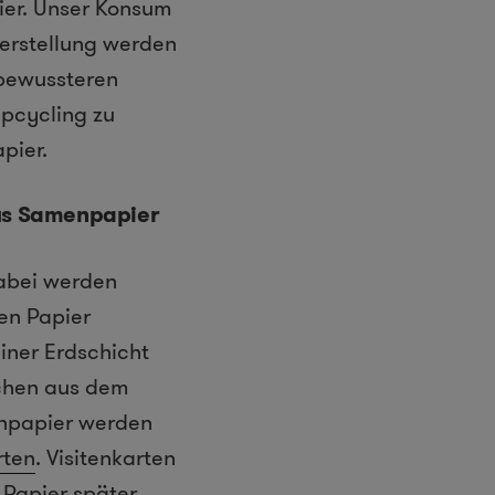
ier. Unser Konsum
herstellung werden
 bewussteren
pcycling zu
pier.
aus Samenpapier
Dabei werden
en Papier
iner Erdschicht
chen aus dem
enpapier werden
rten
. Visitenkarten
 Papier später