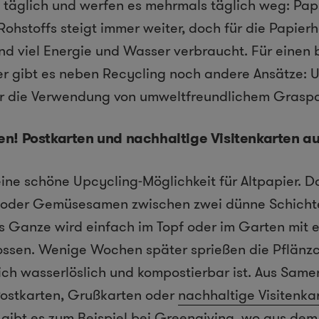
 täglich und werfen es mehrmals täglich weg: Pap
Rohstoffs steigt immer weiter, doch für die Papier
d viel Energie und Wasser verbraucht. Für einen
r gibt es neben Recycling noch andere Ansätze: U
 die Verwendung von umweltfreundlichem Graspa
en! Postkarten und nachhaltige Visitenkarten 
ine schöne Upcycling-Möglichkeit für Altpapier. 
- oder Gemüsesamen zwischen zwei dünne Schicht
s Ganze wird einfach im Topf oder im Garten mit e
ssen. Wenige Wochen später sprießen die Pflänz
lich wasserlöslich und kompostierbar ist. Aus Sam
ostkarten, Grußkarten oder
nachhaltige Visitenka
ibt es zum Beispiel bei Greengiving, wo aus dem