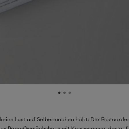
d keine Lust auf Selbermachen habt: Der Postcarde
eines Papp-Gewächshaus mit Kressesamen, das auf