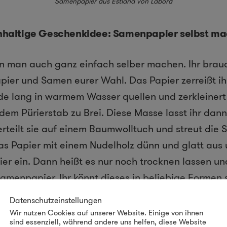
Samenpapier aus Estland von
Labora
haltige Geschenkidee: Samenpapier selbst m
 man auch ganz einfach selber machen. Ihr brauc
pier und Samen eurer Wahl. Das Papier zerreißt ihr
nde lang in warmem Wasser quellen und zerkleiner
 dem Pürierstab zu Brei. Diese Masse lasst ihr dann
erteilt sie auf einem Baumwolltuch und streut die
das Papier mit einem Nudelholz dünn und glatt aus 
er ein. Dann heißt es nur noch trocknen lassen und
menpapier. Ihr könnt dieses in beliebige Formen 
erne – und fertig ist ein individuelles und nachha
Datenschutzeinstellungen
Wir nutzen Cookies auf unserer Website. Einige von ihnen
sind essenziell, während andere uns helfen, diese Website