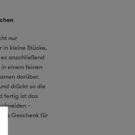
achen
ht nur
 in kleine Stücke,
t es anschließend
 in einem feinen
 Samen darüber.
und drückt so die
 fertig ist das
schneiden –
ltiges Geschenk für