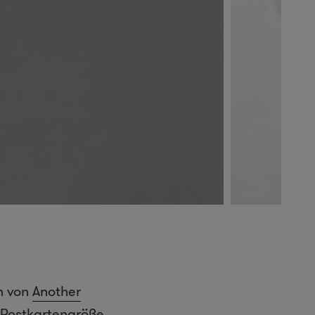
n von
Another
 Postkartengröße