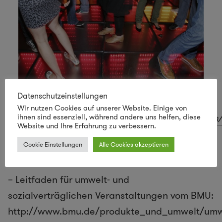
Datenschutzeinstellungen
Wir nutzen Cookies auf unserer Website. Einige von
(Quelle:
http://www.sustainabledanceclub.com
ihnen sind essenziell, während andere uns helfen, diese
Website und Ihre Erfahrung zu verbessern.
Cookie Einstellungen
Alle Cookies akzeptieren
Weitere Links
– Leitfaden für umwelt- und
sozialverträglichen Veranstaltungen vom BMU:
http://www.bmu.de/produkte_und_umwelt/umw