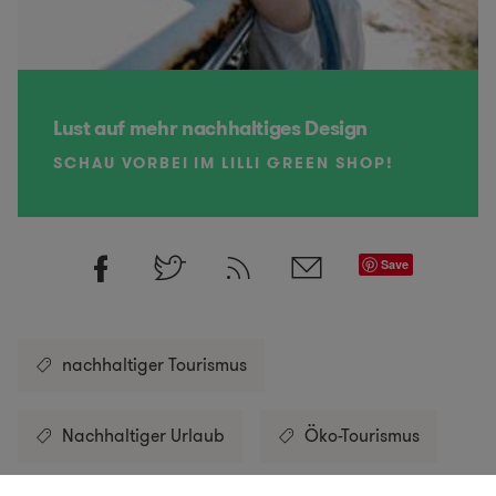
Lust auf mehr nachhaltiges Design
SCHAU VORBEI IM LILLI GREEN SHOP!
Save
nachhaltiger Tourismus
Nachhaltiger Urlaub
Öko-Tourismus