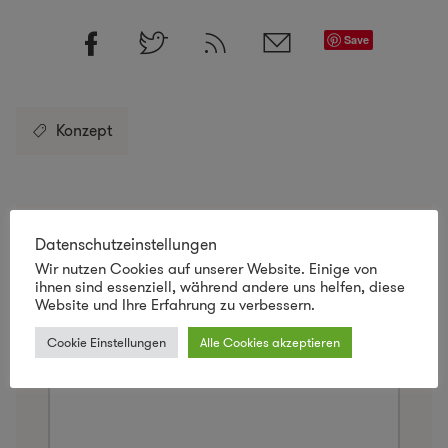
Save
Konzept
Datenschutzeinstellungen
Schreibe einen Kommentar
Wir nutzen Cookies auf unserer Website. Einige von
ihnen sind essenziell, während andere uns helfen, diese
Deine E-Mail-Adresse wird nicht veröffentlicht.
Website und Ihre Erfahrung zu verbessern.
Erforderliche Felder sind mit
*
markiert
Cookie Einstellungen
Alle Cookies akzeptieren
Kommentar
*