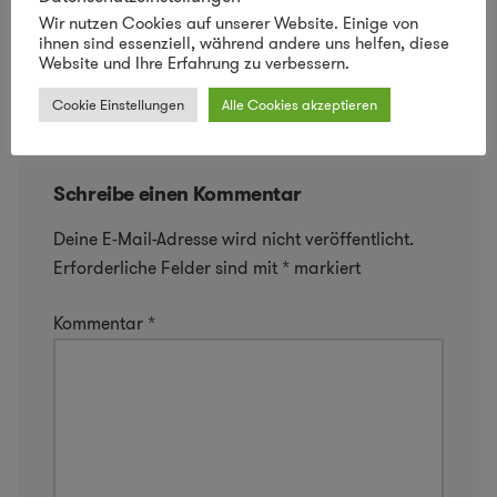
kämpfen!
Wir nutzen Cookies auf unserer Website. Einige von
http://www.savemynature.com/
ihnen sind essenziell, während andere uns helfen, diese
Website und Ihre Erfahrung zu verbessern.
Cookie Einstellungen
Alle Cookies akzeptieren
Schreibe einen Kommentar
Deine E-Mail-Adresse wird nicht veröffentlicht.
Erforderliche Felder sind mit
*
markiert
Kommentar
*