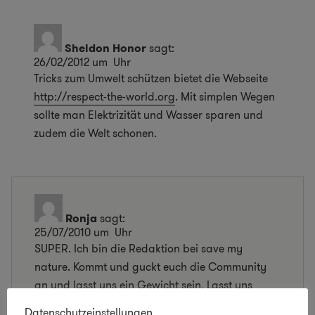
Sheldon Honor
sagt:
26/02/2012 um Uhr
Tricks zum Umwelt schützen bietet die Webseite
http://respect-the-world.org
. Mit simplen Wegen
sollte man Elektrizität und Wasser sparen und
zudem die Welt schonen.
Ronja
sagt:
25/07/2010 um Uhr
SUPER. Ich bin die Redaktion bei save my
nature. Kommt und guckt euch die Community
an und lasst uns ein Gewicht sein. Lasst uns
gemeinsam für die Natur und unsere Umwelt
Datenschutzeinstellungen