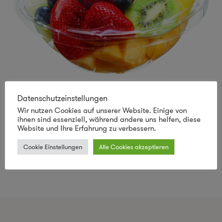
biobasierte Materialien auf dem Vormarsch
Datenschutzeinstellungen
Wir nutzen Cookies auf unserer Website. Einige von
Die Meldungen zu den knapper werdenden Ölressourcen
ihnen sind essenziell, während andere uns helfen, diese
häufen sich. Obwohl ständig neue Vorkommen gefunden
Website und Ihre Erfahrung zu verbessern.
werden, deren Erschließung sich mit den steigenden
Cookie Einstellungen
Alle Cookies akzeptieren
Preisen (Verdreifachung
...
mehr