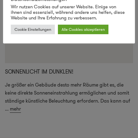
Wir nutzen Cookies auf unserer Website. Einige von
ihnen sind essenziell, während andere uns helfen, diese
Website und Ihre Erfahrung zu verbessern.
Cookie Einstellungen
Alle Cookies akzeptieren
SONNENLICHT IM DUNKLEN!
Je größer ein Gebäude desto mehr Räume gibt es, die
keine direkte Sonneneinstrahlung ermöglichen und somit
ständige künstliche Beleuchtung erfordern. Das kann auf
...
mehr