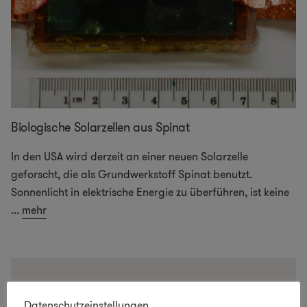
Biologische Solarzellen aus Spinat
In den USA wird derzeit an einer neuen Solarzelle
geforscht, die als Grundwerkstoff Spinat benutzt.
Sonnenlicht in elektrische Energie zu überführen, ist keine
...
mehr
Datenschutzeinstellungen