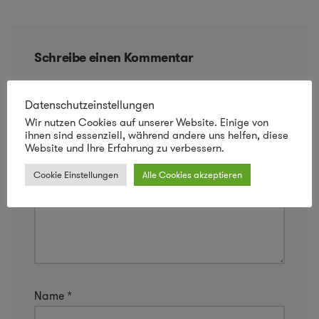
Schreibe einen Kommentar
Deine E-Mail-Adresse wird nicht veröffentlicht.
Datenschutzeinstellungen
Erforderliche Felder sind mit
*
markiert
Wir nutzen Cookies auf unserer Website. Einige von
ihnen sind essenziell, während andere uns helfen, diese
Kommentar
*
Website und Ihre Erfahrung zu verbessern.
Cookie Einstellungen
Alle Cookies akzeptieren
Name
*