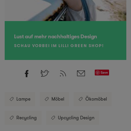
Lust auf mehr nachhaltiges Design
SCHAU VORBEI IM LILLI GREEN SHOP!
Save
Lampe
Möbel
Ökomöbel
Recycling
Upcycling Design