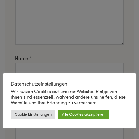
Name
*
Datenschutzeinstellungen
E-Mail-Adresse
*
Wir nutzen Cookies auf unserer Website. Einige von
ihnen sind essenziell, während andere uns helfen, diese
Website und Ihre Erfahrung zu verbessern.
Cookie Einstellungen
Alle Cookies akzeptieren
Website