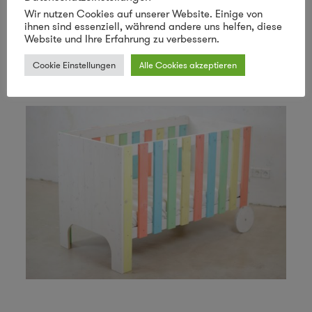
der Konstruktion des Babybetts Dada war uns
Wir nutzen Cookies auf unserer Website. Einige von
ihnen sind essenziell, während andere uns helfen, diese
besonders wichtig, dass jeder das Bett
Website und Ihre Erfahrung zu verbessern.
nachbauen kann – auch ohne
Cookie Einstellungen
Alle Cookies akzeptieren
Tischlerausbildung und Spezialwerkzeug.“