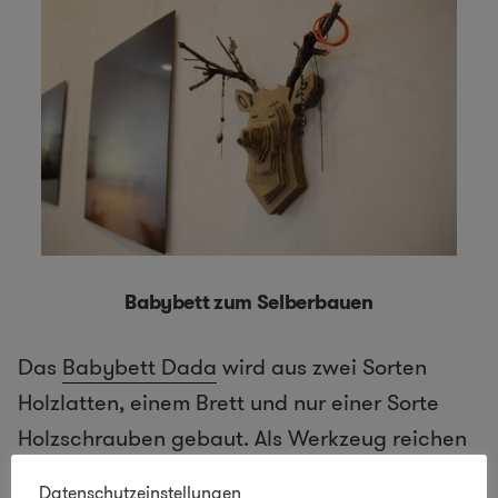
Babybett zum Selberbauen
Das
Babybett Dada
wird aus zwei Sorten
Holzlatten, einem Brett und nur einer Sorte
Holzschrauben gebaut. Als Werkzeug reichen
eine Stichsäge und ein guter Akkubohrer. „Bei
Datenschutzeinstellungen