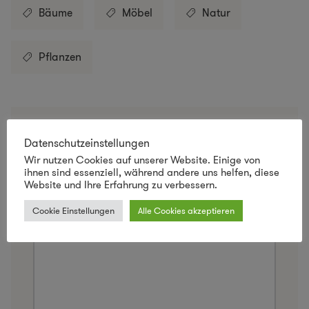
Bäume
Möbel
Natur
Pflanzen
Schreibe einen Kommentar
Datenschutzeinstellungen
Wir nutzen Cookies auf unserer Website. Einige von
Deine E-Mail-Adresse wird nicht veröffentlicht.
ihnen sind essenziell, während andere uns helfen, diese
Erforderliche Felder sind mit
*
markiert
Website und Ihre Erfahrung zu verbessern.
Cookie Einstellungen
Alle Cookies akzeptieren
Kommentar
*