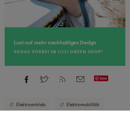
Lust auf mehr nachhaltiges Design
SCHAU VORBEI IM LILLI GREEN SHOP!
Save
Elektroantrieb
Elektromobilität
Fahrrad