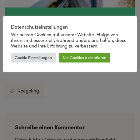
Lust auf mehr nachhaltiges Design
Datenschutzeinstellungen
SCHAU VORBEI IM LILLI GREEN SHOP!
Wir nutzen Cookies auf unserer Website. Einige von
ihnen sind essenziell, während andere uns helfen, diese
Website und Ihre Erfahrung zu verbessern.
Cookie Einstellungen
Alle Cookies akzeptieren
Save
Recycling
Schreibe einen Kommentar
Deine E-Mail-Adresse wird nicht veröffentlicht.