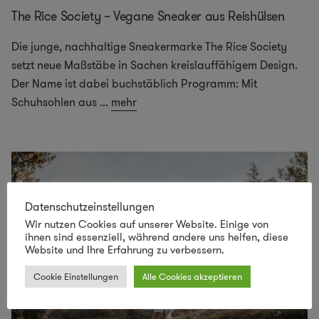
The Rice Society – Vegane Sneaker aus Reishülsen
Die junge, nachhaltige Sneakermarke The Rice Society
setzt neue Maßstäbe in Sachen kreislauffähigem Design.
Der Name ist dabei buchstäblich Programm: Mit
Schuhsohlen aus
...
mehr
Datenschutzeinstellungen
Wir nutzen Cookies auf unserer Website. Einige von
ihnen sind essenziell, während andere uns helfen, diese
Website und Ihre Erfahrung zu verbessern.
Cookie Einstellungen
Alle Cookies akzeptieren