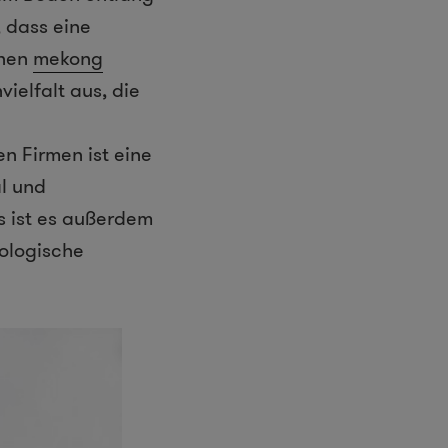
 dass eine
chen
mekong
ielfalt aus, die
n Firmen ist eine
al und
s ist es außerdem
kologische