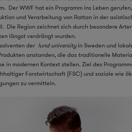
00m. Der WWF hat ein Programm ins Leben gerufen,
ktion und Verarbeitung von Rattan in der asiatis
l. Die Region zeichnet sich durch besondere Artenv
ten längst verdrängt wurden.
solventen der
lund university
in Sweden und lokale
Produkten anstanden, die das traditionelle Materi
e in modernen Kontext stellen. Ziel des Programm
chhaltiger Forstwirtschaft (FSC) und soziale wie ö
gungen zu vermitteln.