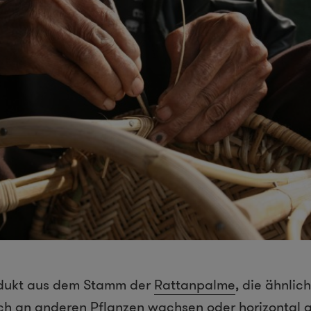
odukt aus dem Stamm der
Rattanpalme
, die ähnlich
uch an anderen Pflanzen wachsen oder horizontal