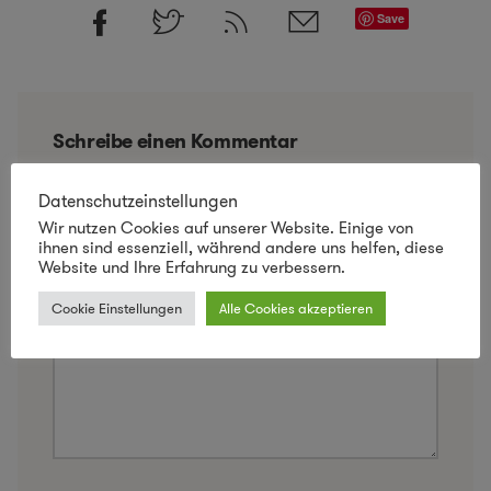
Save
Schreibe einen Kommentar
Deine E-Mail-Adresse wird nicht veröffentlicht.
Datenschutzeinstellungen
Erforderliche Felder sind mit
*
markiert
Wir nutzen Cookies auf unserer Website. Einige von
ihnen sind essenziell, während andere uns helfen, diese
Website und Ihre Erfahrung zu verbessern.
Kommentar
*
Cookie Einstellungen
Alle Cookies akzeptieren