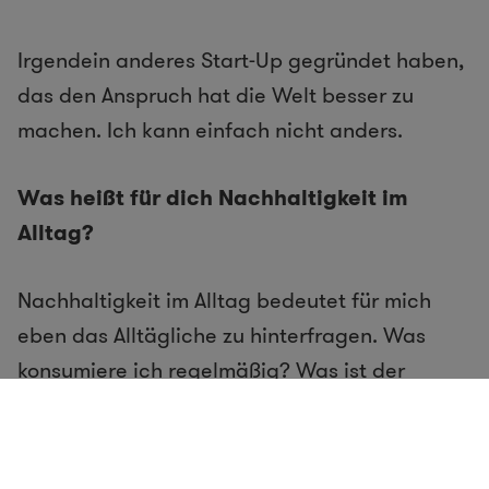
Irgendein anderes Start-Up gegründet haben,
das den Anspruch hat die Welt besser zu
machen. Ich kann einfach nicht anders.
Was heißt für dich Nachhaltigkeit im
Alltag?
Nachhaltigkeit im Alltag bedeutet für mich
eben das Alltägliche zu hinterfragen. Was
konsumiere ich regelmäßig? Was ist der
Hintergrund davon? Wie setzt sich der Preis
davon zusammen? Kann das überhaupt fair
bzw. nachhaltig hergestellt sein?