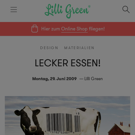
Hier zum
Online Shop
fliegen!
DESIGN
MATERIALIEN
LECKER ESSEN!
Montag, 29. Juni 2009
Lilli Green