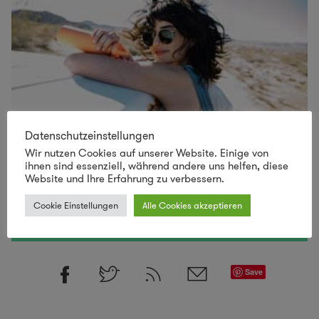
Datenschutzeinstellungen
Wir nutzen Cookies auf unserer Website. Einige von
ihnen sind essenziell, während andere uns helfen, diese
Website und Ihre Erfahrung zu verbessern.
Lust auf mehr nachhaltiges Design
Cookie Einstellungen
Alle Cookies akzeptieren
SCHAU VORBEI IM LILLI GREEN SHOP!
Save