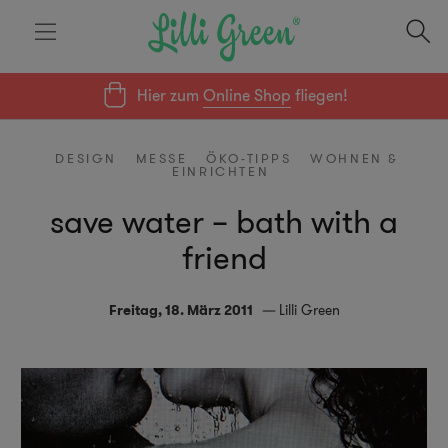
Hier zum
Online Shop
fliegen!
DESIGN
MESSE
ÖKO-TIPPS
WOHNEN &
EINRICHTEN
save water – bath with a
friend
Freitag, 18. März 2011
Lilli Green