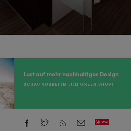
Lust auf mehr nachhaltiges Design
SCHAU VORBEI IM LILLI GREEN SHOP!
Save