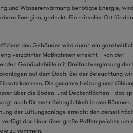
lung und Wassererwärmung benötigte Energie, wird
erbare Energien, gedeckt. Ein reizvoller Ort für de
ffizienz des Gebäudes wird durch ein ganzheitlic
e eng verzahnter Maßnahmen erreicht – von der
en Gebäudehülle mit Dreifachverglasung der F
laranlagen auf dem Dach. Bei der Beleuchtung wi
 Einsatz kommen. Die gesamte Heizung und Kühlung
sser über die Boden- und Deckenflächen – das spa
sorgt auch für mehr Behaglichkeit in den Räumen.
ng der Lüftungsanlage erreicht den derzeit höc
g verfügt das Haus über große Pufferspeicher, um m
gie zu sammeln.