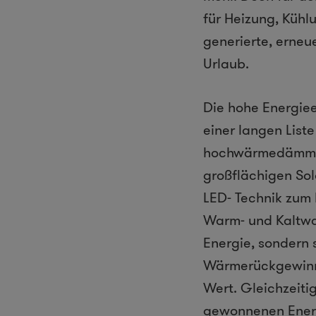
für Heizung, Küh
generierte, erneu
Urlaub.
Die hohe Energiee
einer langen List
hochwärmedämmend
großflächigen So
LED- Technik zum
Warm- und Kaltwa
Energie, sondern 
Wärmerückgewinnu
Wert. Gleichzeiti
gewonnenen Ener