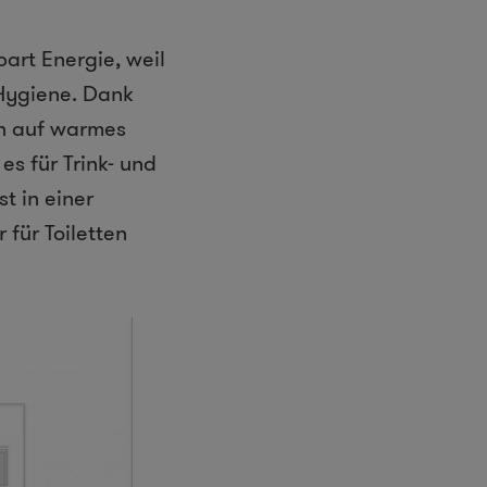
art Energie, weil
 Hygiene. Dank
ch auf warmes
s für Trink- und
t in einer
für Toiletten