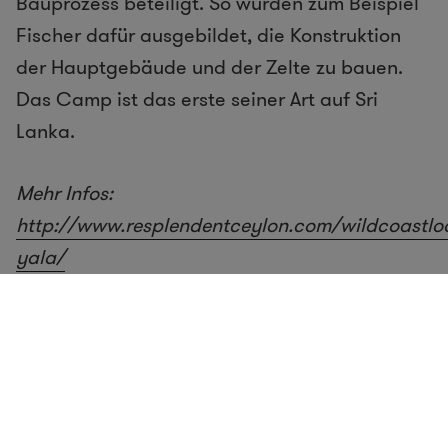
Bauprozess beteiligt. So wurden zum Beispiel
Fischer dafür ausgebildet, die Konstruktion
der Hauptgebäude und der Zelte zu bauen.
Das Camp ist das erste seiner Art auf Sri
Lanka.
Mehr Infos:
http://www.resplendentceylon.com/wildcoastlo
yala/
Design:
http://www.boreudler.com/