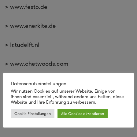
>
www.festo.de
>
www.enerkite.de
>
lr.tudelft.nl
>
www.chetwoods.com
[
Autor: Dr. Sascha Peters ist Gründer und
Datenschutzeinstellungen
Inhaber von HAUTE INNOVATION – Agentur für
Wir nutzen Cookies auf unserer Website. Einige von
ihnen sind essenziell, während andere uns helfen, diese
Material und Technologie aus Berlin.
Website und Ihre Erfahrung zu verbessern.
www.haute-innovation.com
]
Cookie Einstellungen
Alle Cookies akzeptieren