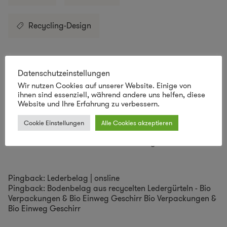
Recycling-Design
3 Kommentare
Datenschutzeinstellungen
Wir nutzen Cookies auf unserer Website. Einige von
ihnen sind essenziell, während andere uns helfen, diese
Website und Ihre Erfahrung zu verbessern.
Marcus
sagt:
Cookie Einstellungen
Alle Cookies akzeptieren
05/02/2012 um Uhr
vermutlich unbezahlbar aber sieht grandios aus!
Pingback:
Lederbelag | onsline
Pingback:
Bodenbelag aus recycelten Ledergürteln - Bio
Verpackungen & Bio Einweg Geschirr Bio Verpackungen &
Bio Einweg Geschirr