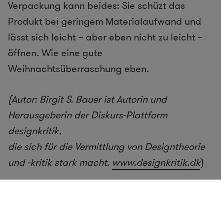
Verpackung kann beides: Sie schüzt das
Produkt bei geringem Materialaufwand und
lässt sich leicht – aber eben nicht zu leicht –
öffnen. Wie eine gute
Weihnachtsüberraschung eben.
(Autor: Birgit S. Bauer ist Autorin und
Herausgeberin der Diskurs-Plattform
designkritik,
die sich für die Vermittlung von Designtheorie
und -kritik stark macht.
www.
designkritik.dk
)