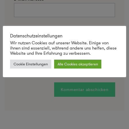
Website
Datenschutzeinstellungen
Wir nutzen Cookies auf unserer Website. Einige von
ihnen sind essenziell, während andere uns helfen, diese
Website und Ihre Erfahrung zu verbessern.
Name, E-Mail-Adresse und Website in diesem
Browser für meinen nächsten Kommentar
Cookie Einstellungen
Alle Cookies akzeptieren
speichern.