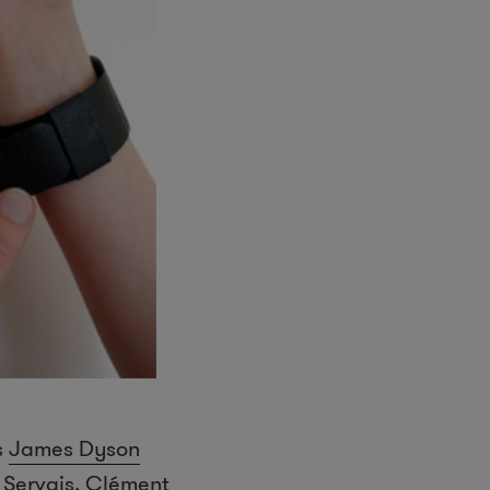
s
James Dyson
 Servais, Clément