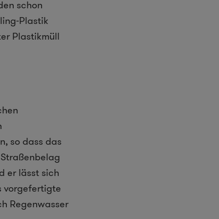
nden schon
ing-Plastik
ter Plastikmüll
chen
n
en, so dass das
s Straßenbelag
d er lässt sich
 vorgefertigte
och Regenwasser