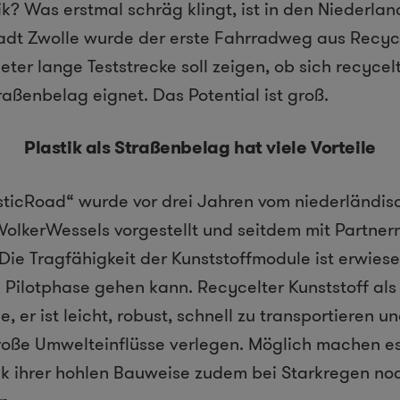
ik? Was erstmal schräg klingt, ist in den Niederla
Stadt Zwolle wurde der erste Fahrradweg aus Recycl
eter lange Teststrecke soll zeigen, ob sich recycel
raßenbelag eignet. Das Potential ist groß.
Plastik als Straßenbelag hat viele Vorteile
sticRoad“ wurde vor drei Jahren vom niederländis
olkerWessels vorgestellt und seitdem mit Partner
 Die Tragfähigkeit der Kunststoffmodule ist erwies
die Pilotphase gehen kann. Recycelter Kunststoff al
le, er ist leicht, robust, schnell zu transportieren un
oße Umwelteinflüsse verlegen. Möglich machen es
nk ihrer hohlen Bauweise zudem bei Starkregen n