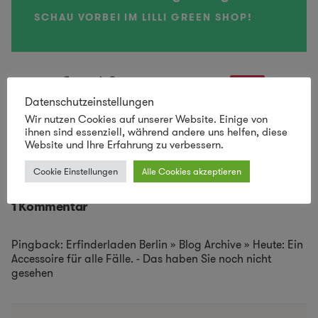
SCHAU VORBEI IM LILLI GREEN SHOP!
Save
Datenschutzeinstellungen
Wir nutzen Cookies auf unserer Website. Einige von
ihnen sind essenziell, während andere uns helfen, diese
Website und Ihre Erfahrung zu verbessern.
Holz
Mobiltelefon
Werbung
Cookie Einstellungen
Alle Cookies akzeptieren
1 Kommentar
Pingback:
Erfinderladen Berlin » Blog Archive » Heute: Ein
Accessoire für alle Fälle. - Das haben Sie noch nicht
gesehen