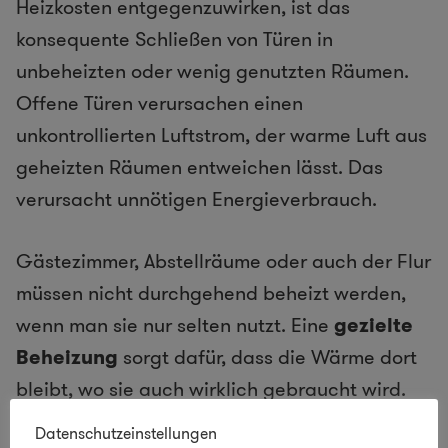
Heizkosten entgegenzuwirken, ist das
konsequente Schließen von Türen in
unbeheizten oder wenig genutzten Räumen.
Offene Türen verursachen einen
unkontrollierten Luftstrom, der warme Luft aus
geheizten Räumen entweichen lässt. Das
verursacht unnötigen Energieverbrauch.
Gästezimmer, Abstellräume oder auch der Flur
müssen nicht durchgehend beheizt werden,
wenn man sie nur selten nutzt. Eine
gezielte
Beheizung
sorgt dafür, dass die Wärme dort
bleibt, wo sie auch wirklich gebraucht wird.
Datenschutzeinstellungen