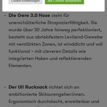
Cookie Einstellungen
Alle Cookies akzeptieren
Die Gere 3.0 Hose
steht für
unerschütterliche Strapazierfähigkeit. Sie
wurde über 30 Jahre hinweg perfektioniert,
besteht aus abriebfestem Levitend-Gewebe
mit verstärkten Zonen, ist winddicht und voll
funktional – mit cleveren Details wie
integrierten Haken und reflektierenden
Elementen.
Der Ull Rucksack
richtet sich an
ambitionierte Skitourengeher:innen.
Ergonomisch durchdacht, erweiterbar und