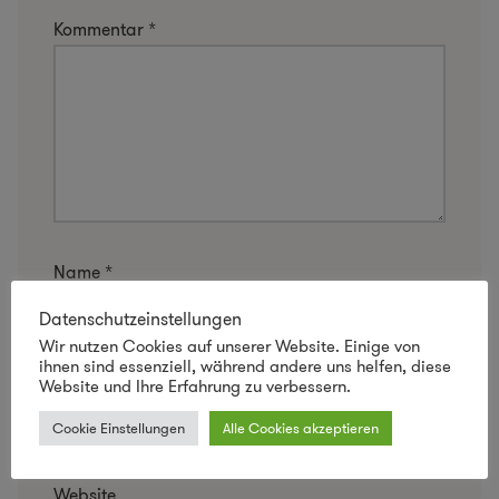
Kommentar
*
Name
*
Datenschutzeinstellungen
Wir nutzen Cookies auf unserer Website. Einige von
ihnen sind essenziell, während andere uns helfen, diese
E-Mail-Adresse
*
Website und Ihre Erfahrung zu verbessern.
Cookie Einstellungen
Alle Cookies akzeptieren
Website